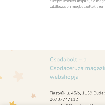
elképzeléseivel inspirálja a meghí
találkozáson megbeszéltek szerin
Csodabolt – a
Csodaceruza magazi
webshopja
Fiastyúk u. 45/b, 1139 Buda
06707747112