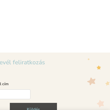
evél feliratkozás
l cím
Küldés