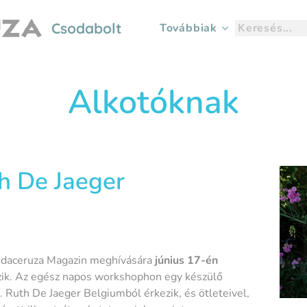
Csodabolt
Továbbiak
Alkotóknak
h De Jaeger
sodaceruza Magazin meghívására
június 17-én
zik. Az egész napos workshophon egy készülő
 Ruth De Jaeger Belgiumból érkezik, és ötleteivel,