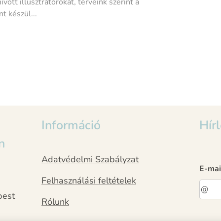
vott illusztrátorokat, terveink szerint a
t készül...
Információ
Hírl
n
Adatvédelmi Szabályzat
E-mai
Felhasználási feltételek
pest
Rólunk