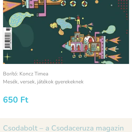
Borító: Koncz Timea
Mesék, versek, játékok gyerekeknek
650
Ft
Csodabolt – a Csodaceruza magazin