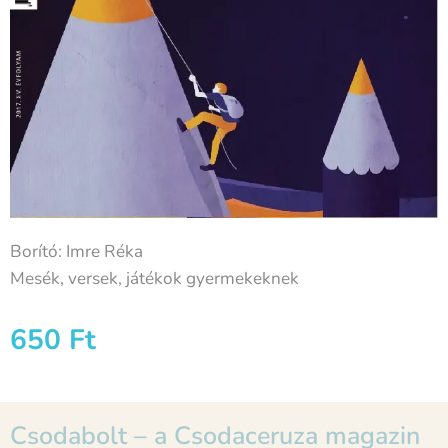
Borító: Imre Réka
Mesék, versek, játékok gyermekeknek
650
Ft
Csodabolt – a Csodaceruza magazin