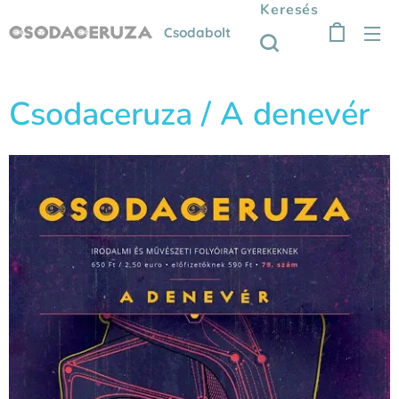
Keresés
Csodabolt
Csodaceruza / A denevér