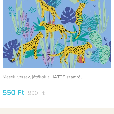
Mesék, versek, játékok a HATOS számról.
550
Ft
990
Ft