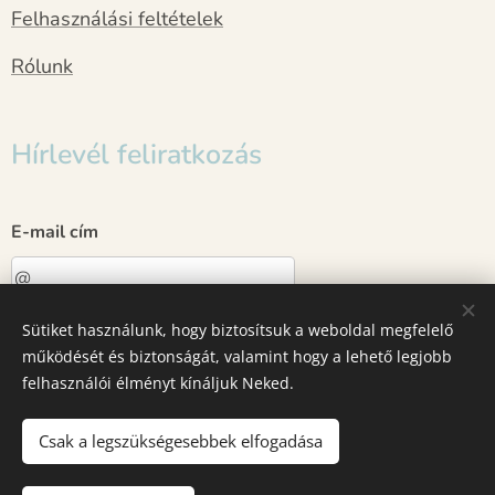
Felhasználási feltételek
Rólunk
Hírlevél feliratkozás
E-mail cím
Sütiket használunk, hogy biztosítsuk a weboldal megfelelő
Küldés
működését és biztonságát, valamint hogy a lehető legjobb
felhasználói élményt kínáljuk Neked.
Sütik
Csak a legszükségesebbek elfogadása