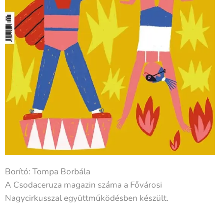
Borító: Tompa Borbála
A Csodaceruza magazin száma a Fővárosi
Nagycirkusszal együttműködésben készült.