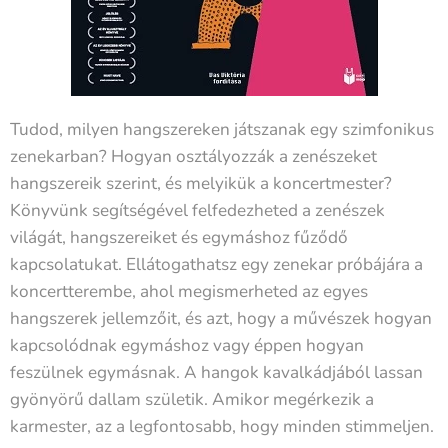
Tudod, milyen hangszereken játszanak egy szimfonikus
zenekarban? Hogyan osztályozzák a zenészeket
hangszereik szerint, és melyikük a koncertmester?
Könyvünk segítségével felfedezheted a zenészek
világát, hangszereiket és egymáshoz fűződő
kapcsolatukat. Ellátogathatsz egy zenekar próbájára a
koncertterembe, ahol megismerheted az egyes
hangszerek jellemzőit, és azt, hogy a művészek hogyan
kapcsolódnak egymáshoz vagy éppen hogyan
feszülnek egymásnak. A hangok kavalkádjából lassan
gyönyörű dallam születik. Amikor megérkezik a
karmester, az a legfontosabb, hogy minden stimmeljen.