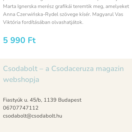
Marta Ignerska merész grafikái teremtik meg, amelyeket
Anna Czerwińska-Rydel szövege kísér. Magyarul Vas
Viktória fordításában olvashatjátok.
5 990
Ft
Csodabolt – a Csodaceruza magazin
webshopja
Fiastyúk u. 45/b, 1139 Budapest
06707747112
csodabolt@csodabolt.hu