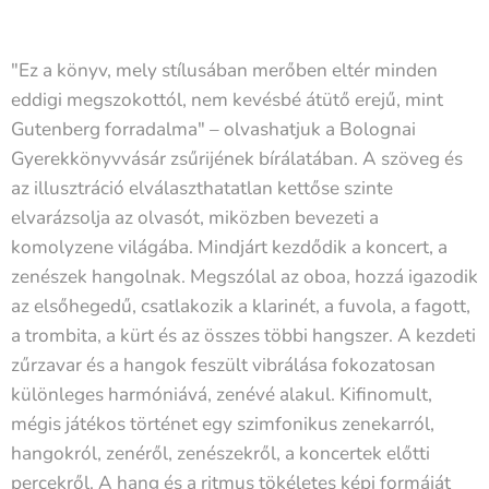
"Ez a könyv, mely stílusában merőben eltér minden
eddigi megszokottól, nem kevésbé átütő erejű, mint
Gutenberg forradalma" – olvashatjuk a Bolognai
Gyerekkönyvvásár zsűrijének bírálatában. A szöveg és
az illusztráció elválaszthatatlan kettőse szinte
elvarázsolja az olvasót, miközben bevezeti a
komolyzene világába. Mindjárt kezdődik a koncert, a
zenészek hangolnak. Megszólal az oboa, hozzá igazodik
az elsőhegedű, csatlakozik a klarinét, a fuvola, a fagott,
a trombita, a kürt és az összes többi hangszer. A kezdeti
zűrzavar és a hangok feszült vibrálása fokozatosan
különleges harmóniává, zenévé alakul. Kifinomult,
mégis játékos történet egy szimfonikus zenekarról,
hangokról, zenéről, zenészekről, a koncertek előtti
percekről. A hang és a ritmus tökéletes képi formáját