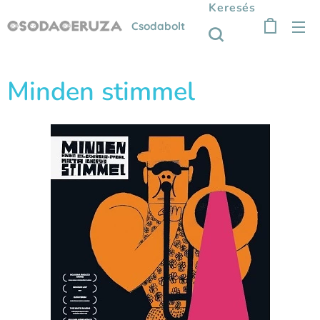
Keresés
Csodabolt
Minden stimmel