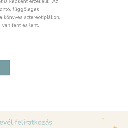
 is képként érzékelik. Az
bontó, függőleges
a könyves sztereotipiákon,
i van fent és lent.
evél feliratkozás