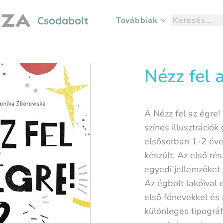
Csodabolt
Továbbiak
Nézz fel 
A Nézz fel az égre!
színes illusztráció
elsősorban 1-2 éves
készült. Az első ré
egyedi jellemzőket 
Az égbolt lakóival
első főnevekkel és
különleges tipográ