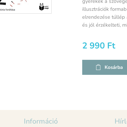
gyerekek a szöveget
illusztrációk forma
elrendezése túllép 
és jól érzékelteti, m
2 990
Ft
Kosárba
Információ
Hírl