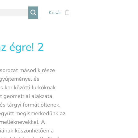
Kosár
az égre! 2
 sorozat második része
k gyűjteménye, és
 kor közötti lurkóknak
sz geometriai alakzatai
és tárgyi formát öltenek.
 együtt megismerkedünk az
 melléknevekkel. A
fiának köszönhetően a