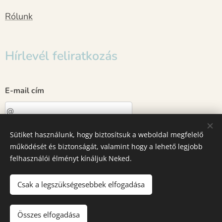
Rólunk
Hírlevél feliratkozás
E-mail cím
Sütiket használunk, hogy biztosítsuk a weboldal megfelelő
Küldés
működését és biztonságát, valamint hogy a lehető legjobb
felhasználói élményt kínáljuk Neked.
Sütik
Csak a legszükségesebbek elfogadása
Kosárba
Összes elfogadása