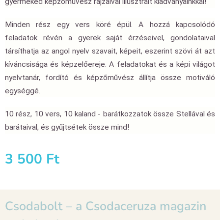
gyermeked képzőművész rajzaival illusztrált kiadványainkkal!
Minden rész egy vers köré épül. A hozzá kapcsolódó
feladatok révén a gyerek saját érzéseivel, gondolataival
társíthatja az angol nyelv szavait, képeit, eszerint szövi át azt
kíváncsisága és képzelőereje. A feladatokat és a képi világot
nyelvtanár, fordító és képzőművész állítja össze motiváló
egységgé.
10 rész, 10 vers, 10 kaland - barátkozzatok össze Stellával és
barátaival, és gyűjtsétek össze mind!
3 500
Ft
Csodabolt – a Csodaceruza magazin