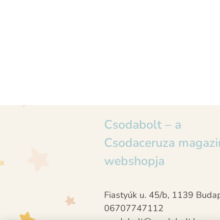
Csodabolt – a
Csodaceruza magazi
webshopja
Fiastyúk u. 45/b, 1139 Buda
06707747112