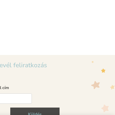
evél feliratkozás
l cím
Küldés