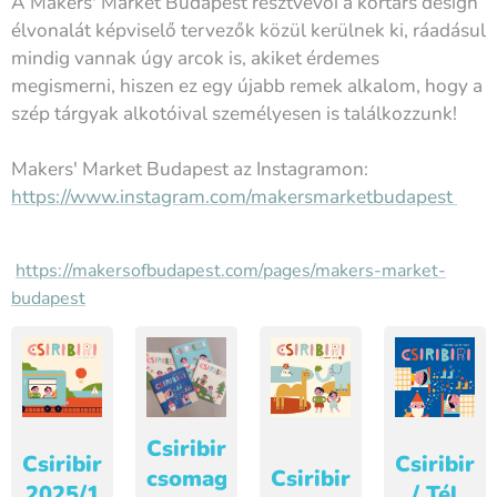
A Makers' Market Budapest résztvevői a kortárs design
élvonalát képviselő tervezők közül kerülnek ki, ráadásul
mindig vannak úgy arcok is, akiket érdemes
megismerni, hiszen ez egy újabb remek alkalom, hogy a
szép tárgyak alkotóival személyesen is találkozzunk!
Makers' Market Budapest az Instagramon:
https://www.instagram.com/makersmarketbudapest
https://makersofbudapest.com/pages/makers-market-
budapest
Csiribiri
Csiribiri
Csiribiri
csomag
Csiribiri
2025/1
/ Tél