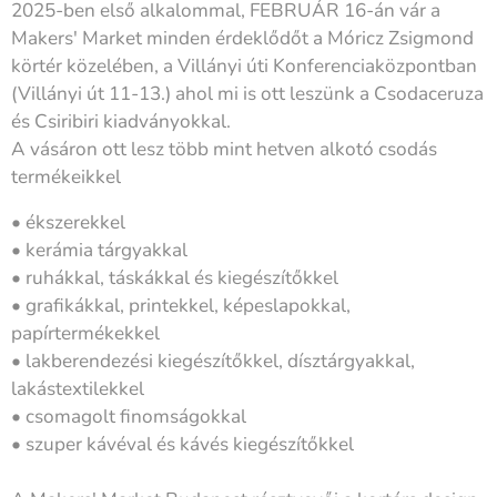
2025-ben első alkalommal, FEBRUÁR 16-án vár a
Makers' Market minden érdeklődőt a Móricz Zsigmond
körtér közelében, a Villányi úti Konferenciaközpontban
(Villányi út 11-13.) ahol mi is ott leszünk a Csodaceruza
és Csiribiri kiadványokkal.
A vásáron ott lesz több mint hetven alkotó csodás
termékeikkel
• ékszerekkel
• kerámia tárgyakkal
• ruhákkal, táskákkal és kiegészítőkkel
• grafikákkal, printekkel, képeslapokkal,
papírtermékekkel
• lakberendezési kiegészítőkkel, dísztárgyakkal,
lakástextilekkel
• csomagolt finomságokkal
• szuper kávéval és kávés kiegészítőkkel