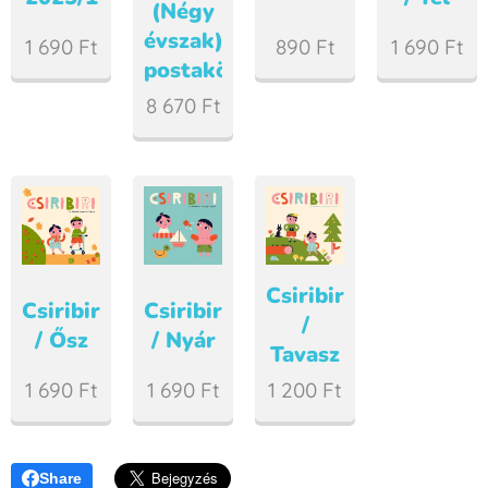
(Négy
évszak)
1 690
Ft
890
Ft
1 690
Ft
postaköltséggel
8 670
Ft
Csiribiri
Csiribiri
Csiribiri
/
/ Ősz
/ Nyár
Tavasz
1 690
Ft
1 690
Ft
1 200
Ft
Share